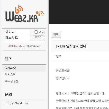
자동
sxe.kr 일시정지 안내
회원가입
|
아이디 · 비밀번호 찾기
웹즈
웹즈
공지사항
안녕하세요
캐시충전
웹즈입니다
수익금정산
현재 sxe.kr 도메인 접속이 불가능합니다
문의
한국인터넷 진흥원으로부터 불법 도박 도메
master@webz.kr
이를 해지하기 위해 따로 해지요청을 하였습