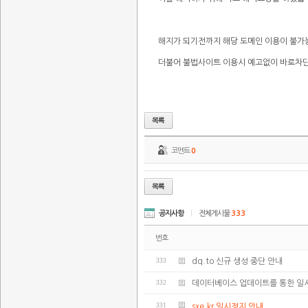
해지가 되기전까지 해당 도메인 이용이 불
더불어 불법사이트 이용시 예고없이 바로차
코멘트
0
공지사항
|
전체게시물
333
번호
333
dq.to 신규 생성 중단 안내
332
데이터베이스 업데이트를 통한 일
331
sxe.kr 일시정지 안내