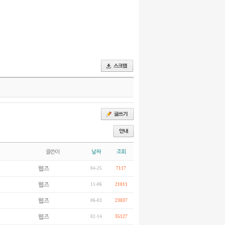
글쓴이
날짜
조회
웹즈
04-25
7117
웹즈
11-06
21011
웹즈
06-03
23037
웹즈
02-14
35127