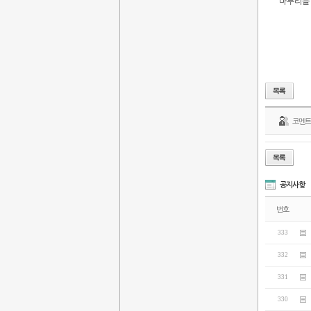
마무리를 
코멘
공지사항
번호
333
332
331
330