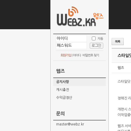
자동
스타일닷
회원가입
|
아이디 · 비밀번호 찾기
웹즈
웹즈
스타일닷
공지사항
캐시충전
수익금정산
정해진 리
개편시 
문의
이작업중에
master@webz.kr
웹즈 서비