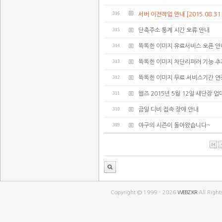
316
서버 이전작업 안내 [2015.08.31 02:
315
단축주소 통계 시간 오류 안내
314
똑똑한 이미지 유료서비스 오픈 안
313
똑똑한 이미지 차단리퍼러 기능 추
312
똑똑한 이미지 무료 서비스기간 연
311
웹즈 2015년 5월 12일 새단장 
310
금일 디비 접속 장애 안내
309
야구의 시즌이 돌아왔습니다~
Copyright © 1999 - 2026
WEBZ.KR
All Right