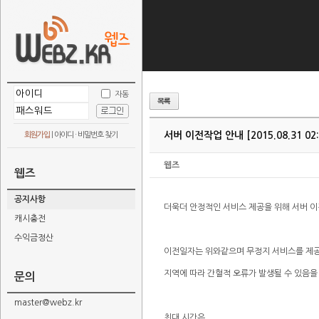
자동
서버 이전작업 안내 [2015.08.31 02:00
회원가입
|
아이디 · 비밀번호 찾기
웹즈
웹즈
공지사항
더욱더 안정적인 서비스 제공을 위해 서버 
캐시충전
수익금정산
이전일자는 위와같으며 무정지 서비스를 제공
지역에 따라 간혈적 오류가 발생될 수 있음을
문의
master@webz.kr
최대 시간은