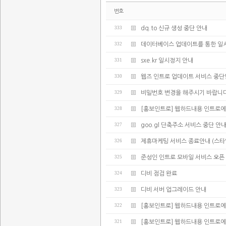
번호
333
dq.to 신규 생성 중단 안내
332
데이터베이스 업데이트를 통한 일
331
sxe.kr 일시정지 안내
330
웹즈 인트로 업데이트 서비스 중
329
비밀번호 변경을 해주시기 바랍니다
328
[홍보인트로] 웹하드내용 인트로에
327
goo.gl 단축주소 서비스 중단 안
326
제휴마케팅 서비스 종료안내 (스타
325
준성인 인트로 모바일 서비스 오픈
324
디비 점검 완료
323
디비 서버 업그레이드 안내
322
[홍보인트로] 웹하드내용 인트로에
321
[홍보인트로] 웹하드내용 인트로에