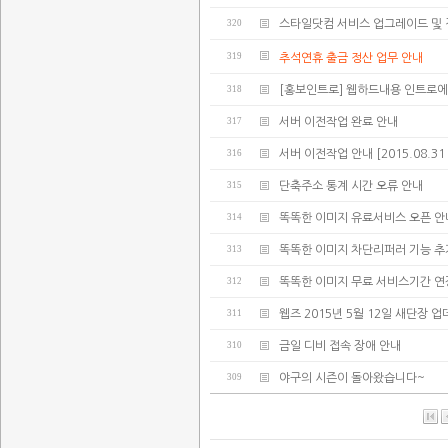
320
스타일닷컴 서비스 업그레이드 및 
319
추석연휴 출금 정산 업무 안내
318
[홍보인트로] 웹하드내용 인트로에
317
서버 이전작업 완료 안내
316
서버 이전작업 안내 [2015.08.31 02:
315
단축주소 통계 시간 오류 안내
314
똑똑한 이미지 유료서비스 오픈 안
313
똑똑한 이미지 차단리퍼러 기능 추
312
똑똑한 이미지 무료 서비스기간 연
311
웹즈 2015년 5월 12일 새단장 
310
금일 디비 접속 장애 안내
309
야구의 시즌이 돌아왔습니다~