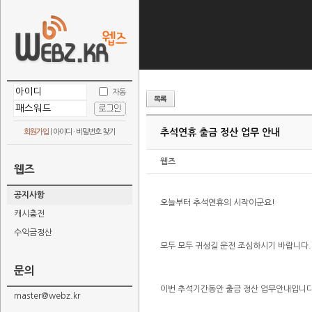
자동
추석연휴 출금 정산 업무 안내
회원가입
|
아이디 · 비밀번호 찾기
웹즈
웹즈
공지사항
오늘부터 추석연휴의 시작이군요!
캐시충전
수익금정산
모두 모두 귀성길 운전 조심하시기 바랍니다.
문의
이번 추석기간동안 출금 정산 업무안내입니다
master@webz.kr