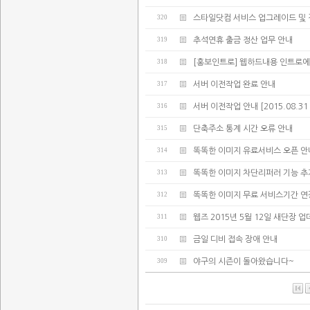
320
스타일닷컴 서비스 업그레이드 및 
319
추석연휴 출금 정산 업무 안내
318
[홍보인트로] 웹하드내용 인트로에
317
서버 이전작업 완료 안내
316
서버 이전작업 안내 [2015.08.31 02:
315
단축주소 통계 시간 오류 안내
314
똑똑한 이미지 유료서비스 오픈 안
313
똑똑한 이미지 차단리퍼러 기능 추
312
똑똑한 이미지 무료 서비스기간 연
311
웹즈 2015년 5월 12일 새단장 
310
금일 디비 접속 장애 안내
309
야구의 시즌이 돌아왔습니다~