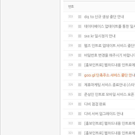
번호
333
dq.to 신규 생성 중단 안내
332
데이터베이스 업데이트를 통한 일
331
sxe.kr 일시정지 안내
330
웹즈 인트로 업데이트 서비스 중
329
비밀번호 변경을 해주시기 바랍니다
328
[홍보인트로] 웹하드내용 인트로에
327
goo.gl 단축주소 서비스 중단 안
326
제휴마케팅 서비스 종료안내 (스타
325
준성인 인트로 모바일 서비스 오픈
324
디비 점검 완료
323
디비 서버 업그레이드 안내
322
[홍보인트로] 웹하드내용 인트로에
321
[홍보인트로] 웹하드내용 인트로에